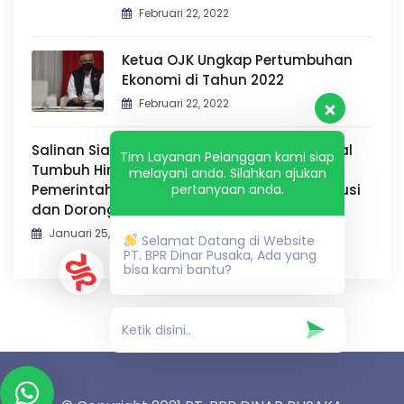
Februari 22, 2022
Ketua OJK Ungkap Pertumbuhan
Ekonomi di Tahun 2022
Februari 22, 2022
Salinan Siaran Pers Bersama: Ekonomi Digital
Tim Layanan Pelanggan kami siap
Tumbuh Hingga Rp 4.500 Triliun di 2030,
melayani anda. Silahkan ajukan
Pemerintah dan Asosiasi Sepakat Jaga Inklusi
pertanyaan anda.
dan Dorong Literasi Keuangan Digital
Januari 25, 2022
Selamat Datang di Website
PT. BPR Dinar Pusaka, Ada yang
bisa kami bantu?