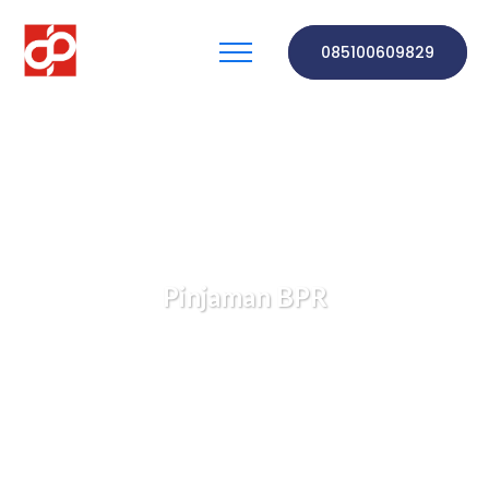
085100609829
Pinjaman BPR
PT. BPR DINAR PUSAKA
Berita & Pengetahuan
Pinjaman BPR