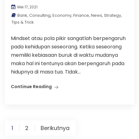
Mei 17, 2021
Bank
,
Consulting
,
Economy
,
Finance
,
News
,
Strategy
,
Tips & Trick
Mindset atau pola pikir sangatlah berpengaruh
pada kehidupan seseorang. Ketika seseorang
memiliki kebiasaan buruk di waktu mudanya
maka hal ini tentunya akan berpengaruh pada
hidupnya di masa tua. Tidak...
Continue Reading
Paginasi
1
2
Berikutnya
pos