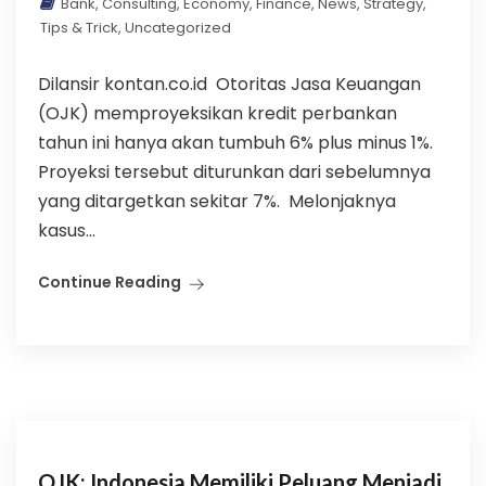
Bank
,
Consulting
,
Economy
,
Finance
,
News
,
Strategy
,
Tips & Trick
,
Uncategorized
Dilansir kontan.co.id Otoritas Jasa Keuangan
(OJK) memproyeksikan kredit perbankan
tahun ini hanya akan tumbuh 6% plus minus 1%.
Proyeksi tersebut diturunkan dari sebelumnya
yang ditargetkan sekitar 7%. Melonjaknya
kasus...
Continue Reading
OJK: Indonesia Memiliki Peluang Menjadi