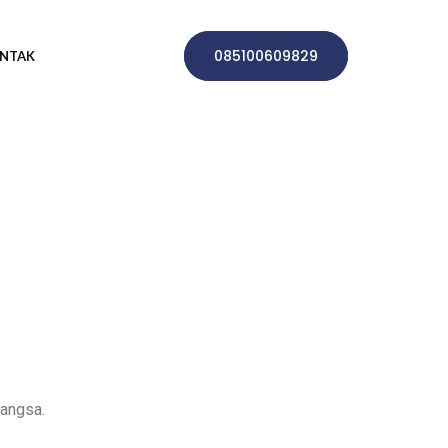
085100609829
NTAK
bangsa.