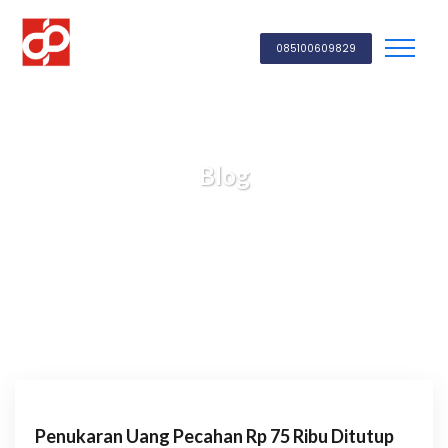
085100609829
Blog
PT. BPR DINAR PUSAKA
Berita & Pengetahuan
Penukaran Uang Pecahan Rp 75 Ribu Ditutup