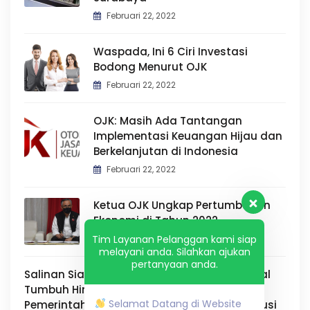
Februari 22, 2022
Waspada, Ini 6 Ciri Investasi
Bodong Menurut OJK
Februari 22, 2022
OJK: Masih Ada Tantangan
Implementasi Keuangan Hijau dan
Berkelanjutan di Indonesia
Februari 22, 2022
Ketua OJK Ungkap Pertumbuhan
Ekonomi di Tahun 2022
Tim Layanan Pelanggan kami siap
Februari 22, 2022
melayani anda. Silahkan ajukan
pertanyaan anda.
Salinan Siaran Pers Bersama: Ekonomi Digital
Tumbuh Hingga Rp 4.500 Triliun di 2030,
Selamat Datang di Website
Pemerintah dan Asosiasi Sepakat Jaga Inklusi