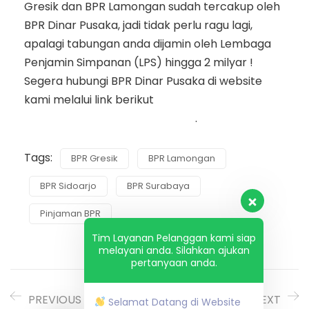
Gresik dan BPR Lamongan sudah tercakup oleh
BPR Dinar Pusaka, jadi tidak perlu ragu lagi,
apalagi tabungan anda dijamin oleh Lembaga
Penjamin Simpanan (LPS) hingga 2 milyar !
Segera hubungi BPR Dinar Pusaka di website
kami melalui link berikut
https://www.dinarpusaka.co.id/
.
Tags:
BPR Gresik
BPR Lamongan
BPR Sidoarjo
BPR Surabaya
Pinjaman BPR
Tim Layanan Pelanggan kami siap
melayani anda. Silahkan ajukan
pertanyaan anda.
PREVIOUS
NEXT
Selamat Datang di Website