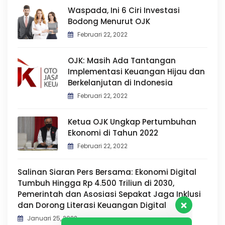
Waspada, Ini 6 Ciri Investasi
Bodong Menurut OJK
Februari 22, 2022
OJK: Masih Ada Tantangan
Implementasi Keuangan Hijau dan
Berkelanjutan di Indonesia
Februari 22, 2022
Ketua OJK Ungkap Pertumbuhan
Ekonomi di Tahun 2022
Februari 22, 2022
Salinan Siaran Pers Bersama: Ekonomi Digital
Tim Layanan Pelanggan kami siap
Tumbuh Hingga Rp 4.500 Triliun di 2030,
melayani anda. Silahkan ajukan
Pemerintah dan Asosiasi Sepakat Jaga Inklusi
pertanyaan anda.
dan Dorong Literasi Keuangan Digital
Januari 25, 2022