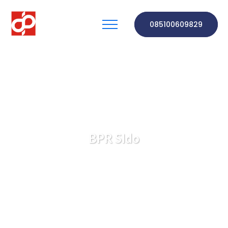
085100609829
BPR SIdo
PT. BPR DINAR PUSAKA
Berita & Pengetahuan
BPR SIdo