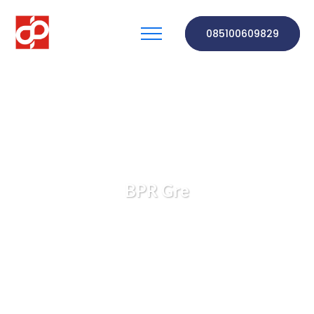
085100609829
BPR Gre
PT. BPR DINAR PUSAKA
Berita & Pengetahuan
BPR Gre