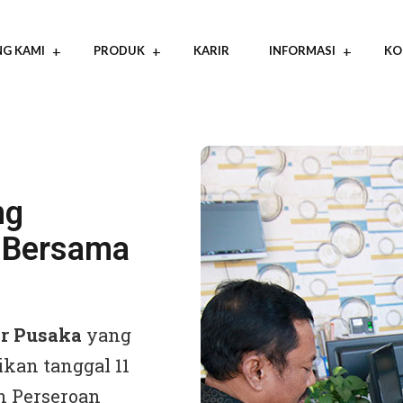
G KAMI
PRODUK
KARIR
INFORMASI
KO
ng
u Bersama
r Pusaka
yang
rikan tanggal 11
an Perseroan