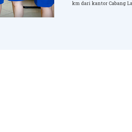
km dari kantor Cabang 
 menjanjikan, kedepannya PT. BPR Dinar Pusaka
strategis. DINAR PUSAKA Maju Bersama Anda.