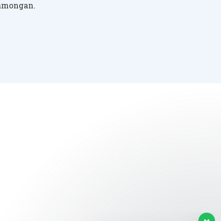
Lamongan.
 akan terus membuka cabang cabangnya yang
Tim Layanan Pelanggan kami siap
melayani anda. Silahkan ajukan
pertanyaan anda.
Selamat Datang di Website
PT. BPR Dinar Pusaka, Ada yang
bisa kami bantu?