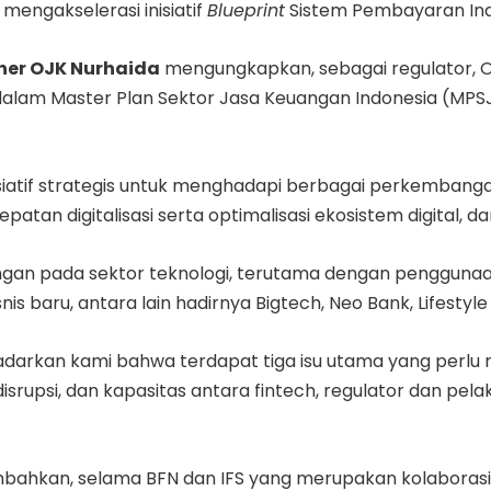
mengakselerasi inisiatif
Blueprint
Sistem Pembayaran Indo
ner OJK Nurhaida
mengungkapkan, sebagai regulator, OJ
 dalam Master Plan Sektor Jasa Keuangan Indonesia (MPS
isiatif strategis untuk menghadapi berbagai perkembanga
atan digitalisasi serta optimalisasi ekosistem digital, dan
ngan pada sektor teknologi, terutama dengan penggunaa
s baru, antara lain hadirnya Bigtech, Neo Bank, Lifesty
darkan kami bahwa terdapat tiga isu utama yang perlu
, disrupsi, dan kapasitas antara fintech, regulator dan pe
hkan, selama BFN dan IFS yang merupakan kolaborasi BI, 