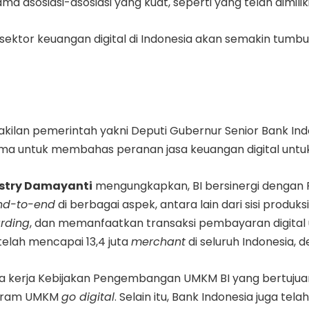
a asosiasi-asosiasi yang kuat, seperti yang telah dimilik
ktor keuangan digital di Indonesia akan semakin tumbuh
wakilan pemerintah yakni Deputi Gubernur Senior Bank I
ma untuk membahas peranan jasa keuangan digital unt
estry Damayanti
mengungkapkan, BI bersinergi dengan 
nd-to-end
di berbagai aspek, antara lain dari sisi produk
rding
, dan memanfaatkan transaksi pembayaran digita
 telah mencapai 13,4 juta
merchant
di seluruh Indonesia
ka kerja Kebijakan Pengembangan UMKM BI yang bertuju
rogram UMKM
go digital
. Selain itu, Bank Indonesia juga tel