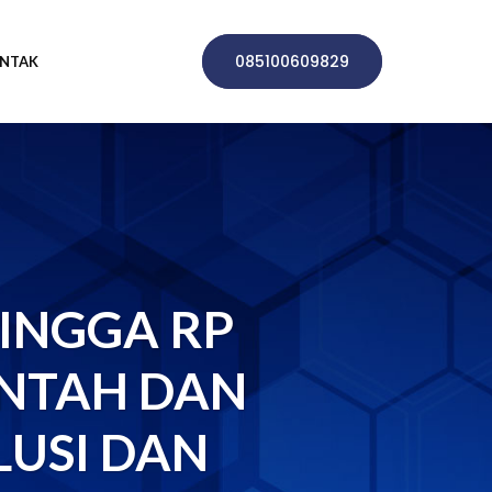
085100609829
NTAK
INGGA RP
RINTAH DAN
LUSI DAN