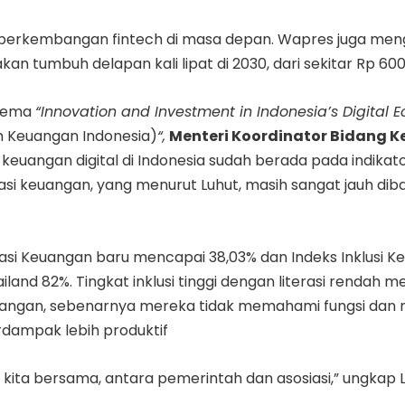
t perkembangan fintech di masa depan. Wapres juga men
 tumbuh delapan kali lipat di 2030, dari sekitar Rp 600 tr
rtema
“Innovation and Investment in Indonesia’s Digita
em Keuangan Indonesia)
“,
Menteri Koordinator Bidang Ke
euangan digital di Indonesia sudah berada pada indikato
rasi keuangan, yang menurut Luhut, masih sangat jauh di
asi Keuangan baru mencapai 38,03% dan Indeks Inklusi Keu
land 82%. Tingkat inklusi tinggi dengan literasi rendah me
angan, sebenarnya mereka tidak memahami fungsi dan risi
erdampak lebih produktif
an kita bersama, antara pemerintah dan asosiasi,” ungkap L