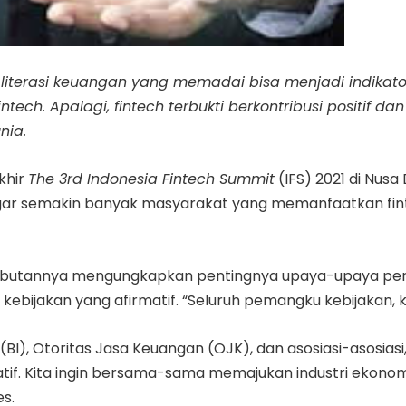
leh literasi keuangan yang memadai bisa menjadi indi
 fintech. Apalagi, fintech terbukti berkontribusi posi
nia.
khir
The 3rd Indonesia Fintech Summit
(IFS) 2021 di Nusa
gar semakin banyak masyarakat yang memanfaatkan fintec
utannya mengungkapkan pentingnya upaya-upaya penin
 kebijakan yang afirmatif. “Seluruh pemangku kebijakan
BI), Otoritas Jasa Keuangan (OJK), dan asosiasi-asosiasi
if. Kita ingin bersama-sama memajukan industri ekonomi
s.