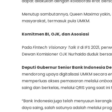
dapat dilakukan dengan kolaborasi erat bersam
Menutup sambutannya, Queen Maxima yakin, se
masyarakat, termasuk pula UMKM.
Komitmen BI, OJK, dan Asosiasi
Pada
Fintech Visionary Talk II
di IFS 2021, per
Dewan Komisioner OJK Nurhaida duduk bersa
Deputi Gubernur Senior Bank Indonesia D
mendorong upaya digitalisasi UMKM secara
e
memperluas akses pemasaran melalui
onboa
saing dan berkelas, melalui QRIS yang saat ini
“Bank Indonesia juga telah menyusun kerang
daya saing, salah satunya adalah melalui p