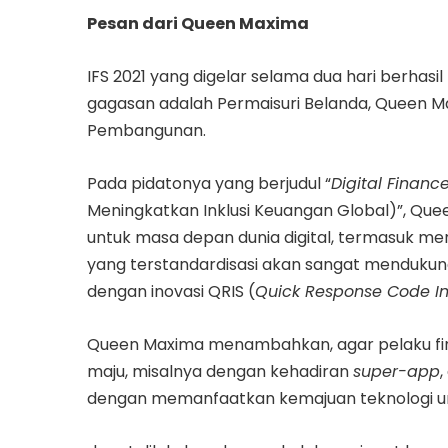
Pesan dari Queen Maxima
IFS 2021 yang digelar selama dua hari berhas
gagasan adalah Permaisuri Belanda, Queen Ma
Pembangunan.
Pada pidatonya yang berjudul “
Digital Financ
Meningkatkan Inklusi Keuangan Global)”, Q
untuk masa depan dunia digital, termasuk men
yang terstandardisasi akan sangat mendukung
dengan inovasi QRIS (
Quick Response Code I
Queen Maxima menambahkan, agar pelaku fintec
maju, misalnya dengan kehadiran
super-app
dengan memanfaatkan kemajuan teknologi untuk 