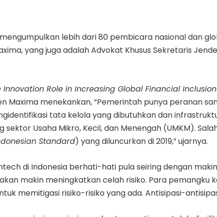
il mengumpulkan lebih dari 80 pembicara nasional dan glo
xima, yang juga adalah Advokat Khusus Sekretaris Jender
e Innovation Role in Increasing Global Financial Inclusion
ueen Maxima menekankan, “Pemerintah punya peranan sa
gidentifikasi tata kelola yang dibutuhkan dan infrastruk
 sektor Usaha Mikro, Kecil, dan Menengah (UMKM). Salah 
ndonesian Standard
) yang diluncurkan di 2019,” ujarnya.
h di Indonesia berhati-hati pula seiring dengan makin 
, akan makin meningkatkan celah risiko. Para pemangku
memitigasi risiko-risiko yang ada. Antisipasi-antisipasi